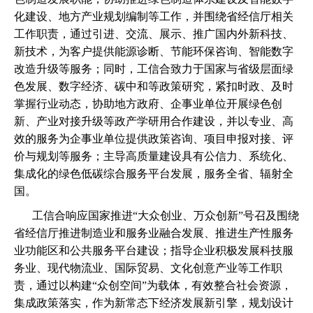
化建设、地方产业规划编制等工作，并围绕省经信厅相关
工作职责，通过引进、交流、展示、推广国内外新科技、
新技术，为客户提供能源诊断、节能环保咨询、智能数字
改造升级等服务；同时，工信合致力于国家与省级层面绿
色发展、数字经济、碳中和等政策研究，紧扣时政、及时
掌握行业动态，协助地方政府、企事业单位开展绿色创
新、产业对接升级等政产学研用合作建设，并以专业、高
效的服务为企事业单位提供政策咨询、项目申报对接、评
价与规划等服务；主导高质量建设具有公信力、系统化、
集成化的绿色低碳综合服务平台发展，服务全省、辐射全
国。
工信合响应国家推进
“
大众创业、万众创新
”
号召及围绕
省经信厅推进制造业和服务业融合发展、推进生产性服务
业功能区和公共服务平台建设；指导企业积极发展科技服
务业、现代物流业、国际贸易、文化创意产业等工作职
责，通过以构建
“
众创空间
”
为载体，有效整合社会资源，
集成政策落实，作为新常态下经济发展新引擎，规划设计