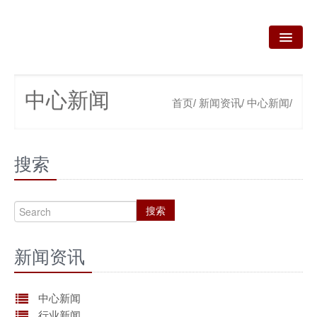
首页
中心新闻
首页/
新闻资讯/
中心新闻/
关于我们
我们的业务
搜索
新闻资讯
咨询服务
搜索
政策法规
新闻资讯
产品技术
资质荣誉
中心新闻
行业新闻
联系我们