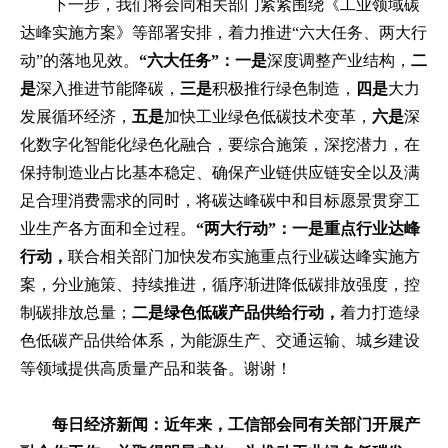
下一步，我们将会同相关部门紧紧围绕《工业领域碳
达峰实施方案》等部署安排，着力推进“六大任务、两大行
动”的落地见效。
“六大任务”：一是
深度调整产业结构，
二
是
深入推进节能降碳，
三是
积极推行绿色制造，
四是
大力
发展循环经济，
五是
加快工业绿色低碳技术变革，
六是
深
化数字化智能化绿色化融合，要综合施策，深挖潜力，在
保持制造业占比基本稳定、确保产业链供应链安全以及满
足合理消费需求的同时，将碳达峰碳中和目标愿景贯穿工
业生产各方面和全过程。
“两大行动”：一是
重点行业达峰
行动，
联合相关部门加快发布实施重点行业碳达峰实施方
案，分业施策、持续推进，循序渐进降低碳排放强度，控
制碳排放总量；
二是
绿色低碳产品供给行动，
着力打造绿
色低碳产品供给体系，为能源生产、交通运输、城乡建设
等领域提供高质量产品和装备。谢谢！
每日经济新闻：近年来，工信部会同有关部门开展产